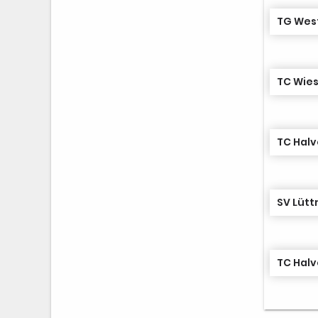
TG Wes
TC Wies
TC Halve
SV Lütt
TC Halve