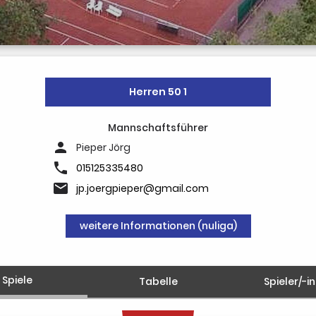
Herren 50 1
Mannschaftsführer
person
Pieper Jörg
phone
015125335480
email
jp.joergpieper@gmail.com
weitere Informationen (nuliga)
Spiele
Tabelle
Spieler/-i