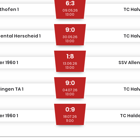
6:3
thofen 1
TC Halv
09.05.26
13:00
9:0
ental Herscheid 1
TC Halv
30.05.26
13:00
1:8
r 1960 1
SSV Allen
13.06.26
13:00
9:0
ringen TA 1
TC Halv
04.07.26
13:00
0:9
r 1960 1
TC Halde
18.07.26
11:00