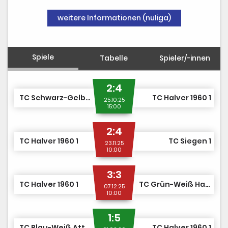
Gipfelstürmer
weitere Informationen (nuliga)
Spiele
Tabelle
Spieler/-innen
2:4
TC Schwarz-Gelb Hagen 1
TC Halver 1960 1
25.10.25
15:00
2:4
TC Halver 1960 1
TC Siegen 1
23.11.25
10:00
3:3
TC Halver 1960 1
TC Grün-Weiß Haspe 1
07.12.25
10:00
1:5
TC Blau-Weiß Attendorn 1
TC Halver 1960 1