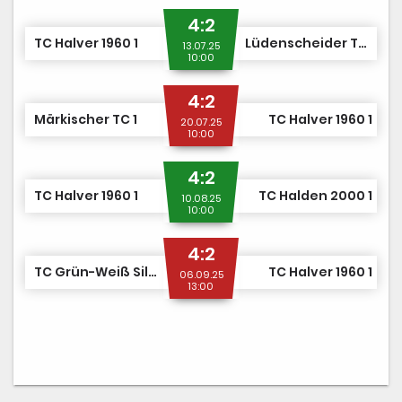
4:2
TC Halver 1960 1
Lüdenscheider TV v. 1861 1
13.07.25
10:00
4:2
Märkischer TC 1
TC Halver 1960 1
20.07.25
10:00
4:2
TC Halver 1960 1
TC Halden 2000 1
10.08.25
10:00
4:2
TC Grün-Weiß Silschede 1
TC Halver 1960 1
06.09.25
13:00