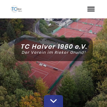
Startseite
Der Verein
expand_more
TC Halver 1960 e.V.
Mannschaften
Der Verein im Rieker Grund!
Termine
expand_more
Platzbelegung
Galerie
Dokumente
MTC / TC Halver Open
expand_more