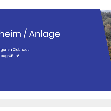
sheim / Anlage
legenen Clubhaus
u begrüßen!