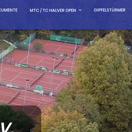
KUMENTE
GIPFELSTÜRMER
MTC / TC HALVER OPEN
expand_more
V.