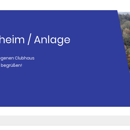
sheim / Anlage
legenen Clubhaus
u begrüßen!