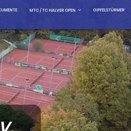
KUMENTE
GIPFELSTÜRMER
MTC / TC HALVER OPEN
expand_more
V.